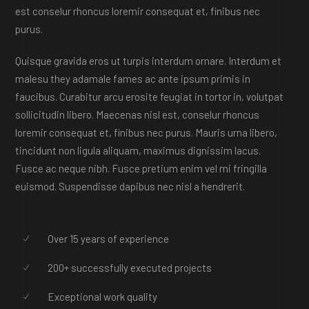
est conselur rhoncus loremir consequat et, finibus nec
purus.
Quisque gravida eros ut turpis interdum ornare. Interdum et
malesu they adamale fames ac ante ipsum primis in
faucibus. Curabitur arcu erosite feugiat in tortor in, volutpat
sollicitudin libero. Maecenas nisl est, conselur rhoncus
loremir consequat et, finibus nec purus. Mauris urna libero,
tincidunt non ligula aliquam, maximus dignissim lacus.
Fusce ac neque nibh. Fusce pretium enim vel mi fringilla
euismod. Suspendisse dapibus nec nisl a hendrerit.
Over 15 years of experience
200+ successfully executed projects
Exceptional work quality