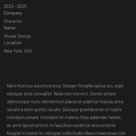
2023 - 2025
Company
Drana Inc.
Name
House Design
Location
New York, USA
Nam rhoncus euismod eros. Integer fringilla varius leo, eget
volutpat eros convalist. Nulla non nisl orci. Donec ornare
ullamcorper nunc elementum placerat urabitur massa ante,
iaculis a enim porta, iaculis. Quisque gravida eros ut turpis
interdum ornare. Interdum et malesu they adamale fames
ac ante ipsum primis in faucibus curabitur arcu erosite
feugiat in tortor in, volutpat sollicitudin libero maecenas nisl