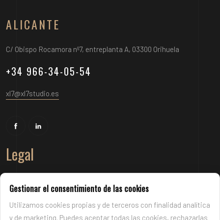
ALICANTE
C/ Obispo Rocamora nº7, entreplanta A, 03300 Orihuela
+34 966-34-05-54
xl7@xl7studio.es
Legal
Aviso legal
Gestionar el consentimiento de las cookies
Política de cookies
Política de privacidad
Utilizamos cookies propias y de terceros con finalidad analítica
Términos y condiciones
y de marketing. Puedes aceptar todas las cookies, rechazarlas